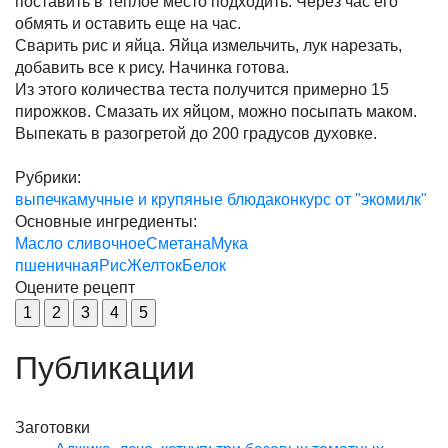
поставить в теплое место подходить. Через час его
обмять и оставить еще на час.
Сварить рис и яйца. Яйца измельчить, лук нарезать,
добавить все к рису. Начинка готова.
Из этого количества теста получится примерно 15
пирожков. Смазать их яйцом, можно посыпать маком.
Выпекать в разогретой до 200 градусов духовке.
Рубрики:
выпечка
мучные и крупяные блюда
конкурс от "экомилк"
Основные ингредиенты:
Масло сливочное
Сметана
Мука
пшеничная
Рис
Желток
Белок
Оцените рецепт
Публикации
Заготовки