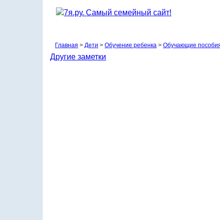
Главная
>
Дети
>
Обучение ребенка
>
Обучающие пособи
Другие заметки